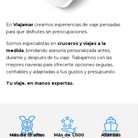
En
Viajamar
creamos experiencias de viaje pensadas
para que disfrutes sin preocupaciones.
Somos especialistas en
cruceros y viajes a la
medida
, brindando asesoría personalizada antes,
durante y después de tu viaje. Trabajamos con las
mejores navieras para ofrecerte opciones seguras,
confiables y adaptadas a tus gustos y presupuesto.
Tu viaje, en manos expertas.
Más de 15 años
en el mercado
Más de 1,000
Alianzas
con las